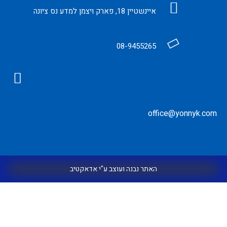
ב ע"י אדאקטיב