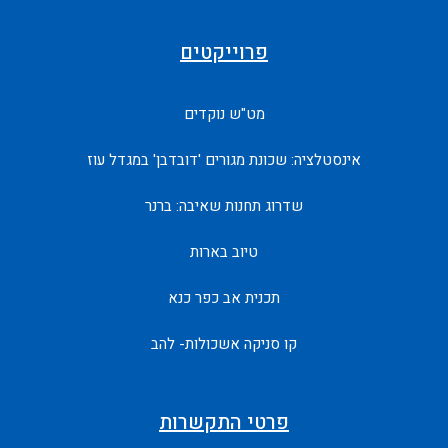
קטים
וקדים
ים 'דובדבן' במגדל עוז
שאיבה: ברנר
בארות
 כפר כנא
כולות- להב
תקשרות